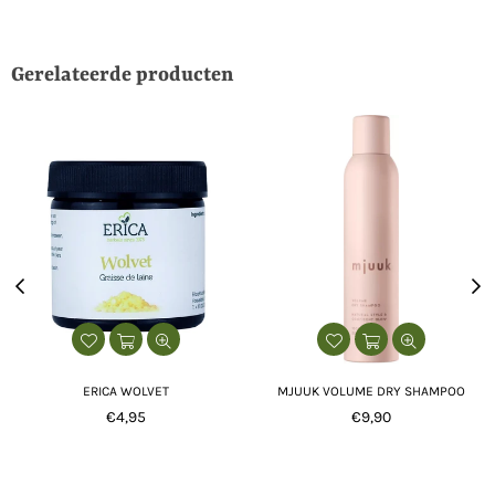
Gerelateerde producten
ERICA WOLVET
MJUUK VOLUME DRY SHAMPOO
Normale
Normale
€4,95
€9,90
prijs
prijs