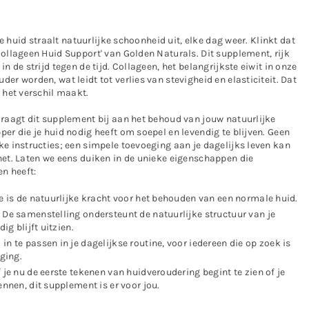
 je huid straalt natuurlijke schoonheid uit, elke dag weer. Klinkt dat
Collageen Huid Support' van
Golden Naturals
. Dit supplement, rijk
n de strijd tegen de tijd. Collageen, het belangrijkste eiwit in onze
er worden, wat leidt tot verlies van stevigheid en elasticiteit. Dat
 het verschil maakt.
draagt dit supplement bij aan het behoud van jouw natuurlijke
er die je huid nodig heeft om soepel en levendig te blijven. Geen
ke instructies; een simpele toevoeging aan je dagelijks leven kan
het. Laten we eens duiken in de unieke eigenschappen die
en heeft:
e is de natuurlijke kracht voor het behouden van een normale huid.
De samenstelling ondersteunt de natuurlijke structuur van je
ig blijft uitzien.
in te passen in je dagelijkse routine, voor iedereen die op zoek is
ging.
 je nu de eerste tekenen van huidveroudering begint te zien of je
nnen, dit supplement is er voor jou.