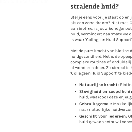
stralende huid?
Stel je eens voor: je staat op en
als een verre droom? Niet met '
aan biotine, is jouw bondgenoot i
huid, vermindert naarmate we oud
is waar 'Collageen Huid Support'
Met de pure kracht van biotine 
huidgezondheid. Het is de oppepp
complexe routines of onduidelij
al wonderen doen. Zo simpel is 
'Collageen Huid Support' te bied
Natuurlijke kracht:
Biotin
Stevigheid en soepelheid:
huid, waardoor deze er jeugd
Gebruiksgemak:
Makkelijk 
naar natuurlijke huidverzor
Geschikt voor iedereen:
Of
huid gewoon extra wil verwe