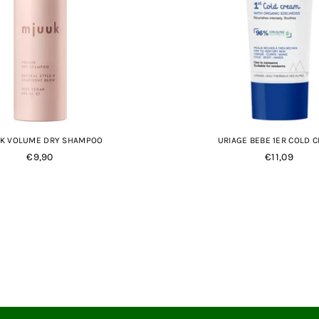
K VOLUME DRY SHAMPOO
URIAGE BEBE 1ER COLD 
Normale
Normale
€9,90
€11,09
prijs
prijs