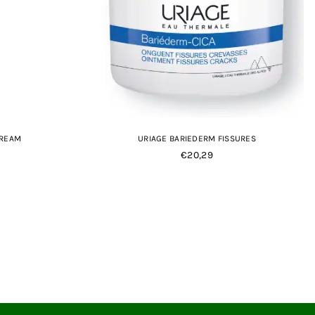
CREAM
URIAGE BARIEDERM FISSURES
Normale
€20,29
prijs