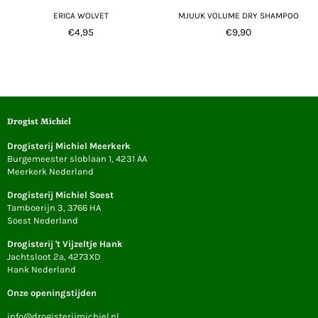
ERICA WOLVET
MJUUK VOLUME DRY SHAMPOO
Normale
Normale
€4,95
€9,90
prijs
prijs
Drogist Michiel
Drogisterij Michiel Meerkerk
Burgemeester sloblaan 1, 4231 AA
Meerkerk Nederland
Drogisterij Michiel Soest
Tamboerijn 3, 3766 HA
Soest Nederland
Drogisterij 't Vijzeltje Hank
Jachtsloot 2a, 4273XD
Hank Nederland
Onze openingstijden
info@drogisterijmichiel.nl