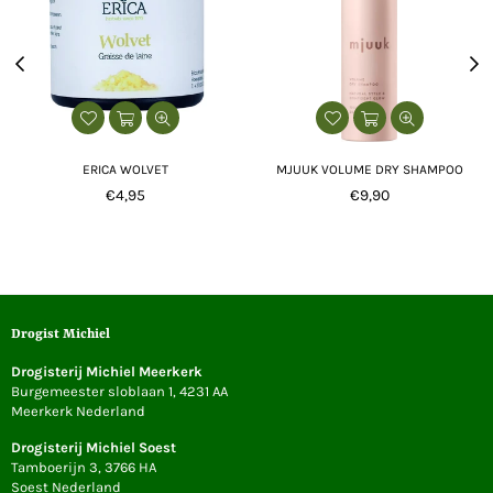
ERICA WOLVET
MJUUK VOLUME DRY SHAMPOO
Normale
Normale
€4,95
€9,90
prijs
prijs
Drogist Michiel
Drogisterij Michiel Meerkerk
Burgemeester sloblaan 1, 4231 AA
Meerkerk Nederland
Drogisterij Michiel Soest
Tamboerijn 3, 3766 HA
Soest Nederland