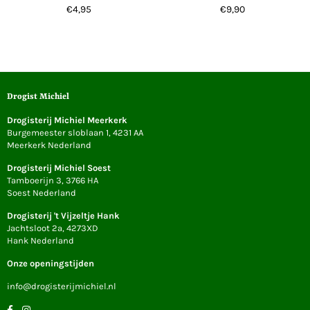
Normale
Normale
€4,95
€9,90
prijs
prijs
Drogist Michiel
Drogisterij Michiel Meerkerk
Burgemeester sloblaan 1, 4231 AA
Meerkerk Nederland
Drogisterij Michiel Soest
Tamboerijn 3, 3766 HA
Soest Nederland
Drogisterij 't Vijzeltje Hank
Jachtsloot 2a, 4273XD
Hank Nederland
Onze openingstijden
info@drogisterijmichiel.nl
Facebook
Instagram